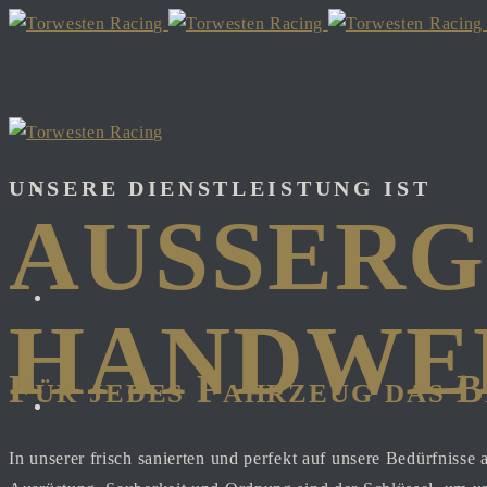
UNSERE DIENSTLEISTUNG IST
Form
AUSSERG
Facebook
ANDWER
Für jedes Fahrzeug das B
Instagram
In unserer frisch sanierten und perfekt auf unsere Bedürfniss