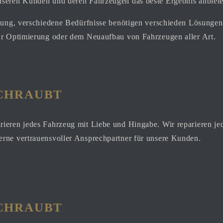
nseren Kunden und deren Fahrzeugen das beste Ergebnis anbiet
ösung, verschiedene Bedürfnisse benötigen verschieden Lösunge
zur Optimierung oder dem Neuaufbau von Fahrzeugen aller Art.
chraubt
rieren jedes Fahrzeug mit Liebe und Hingabe. Wir reparieren j
erne vertrauensvoller Ansprechpartner für unsere Kunden.
chraubt