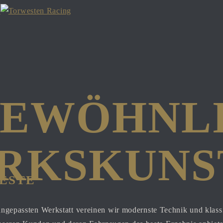
EWÖHNLIC
KSKUNST
este
e angepassten Werkstatt vereinen wir modernste Technik und kla